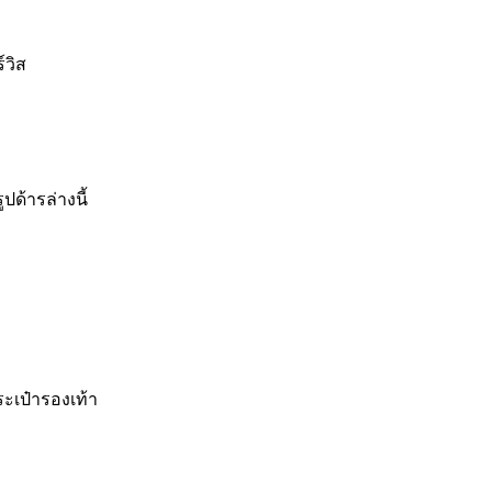
์วิส
ปด้ารล่างนี้
ระเป๋ารองเท้า