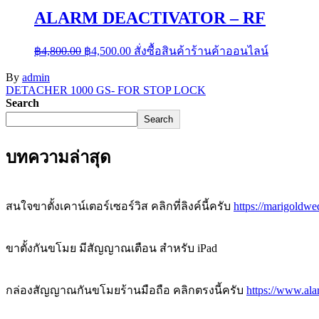
ALARM DEACTIVATOR – RF
Original
Current
฿
4,800.00
฿
4,500.00
สั่งซื้อสินค้าร้านค้าออนไลน์
price
price
was:
is:
By
admin
฿4,800.00.
฿4,500.00.
Post
DETACHER 1000 GS- FOR STOP LOCK
Search
navigation
Search
บทความล่าสุด
สนใจขาตั้งเคาน์เตอร์เซอร์วิส คลิกที่ลิงค์นี้ครับ
https://marigoldwe
ขาตั้งกันขโมย มีสัญญาณเตือน สำหรับ iPad
กล่องสัญญาณกันขโมยร้านมือถือ คลิกตรงนี้ครับ
https://www.al