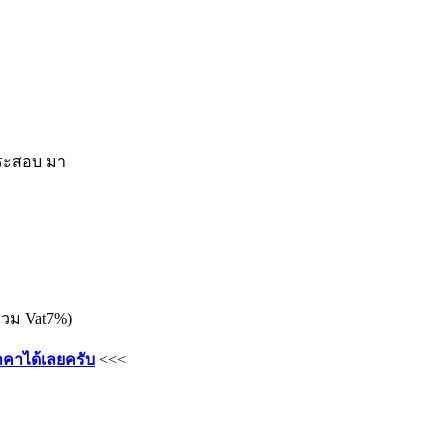
กกระสอบ มา
รวม Vat7%)
คาได้เลยครับ
<<<