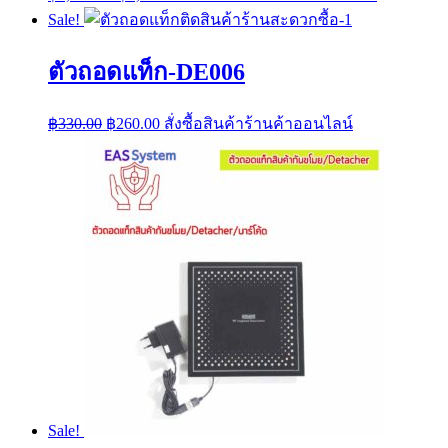
price
price
Sale!
was:
is:
฿9,500.00.
฿8,800.00.
ตัวถอดแท็ก-DE006
Original
Current
฿
330.00
฿
260.00
สั่งซื้อสินค้าร้านค้าออนไลน์
price
price
was:
is:
฿330.00.
฿260.00.
Sale!