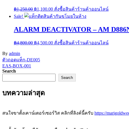
Original
Current
฿
1,250.00
฿
1,100.00
สั่งซื้อสินค้าร้านค้าออนไลน์
price
price
Sale!
was:
is:
฿1,250.00.
฿1,100.00.
ALARM DEACTIVATOR – AM D886
Original
Current
฿
4,800.00
฿
4,500.00
สั่งซื้อสินค้าร้านค้าออนไลน์
price
price
was:
is:
By
admin
฿4,800.00.
฿4,500.00.
Post
ตัวถอดแท็ก-DE005
EAS-BOX-001
navigation
Search
Search
บทความล่าสุด
สนใจขาตั้งเคาน์เตอร์เซอร์วิส คลิกที่ลิงค์นี้ครับ
https://marigoldwe