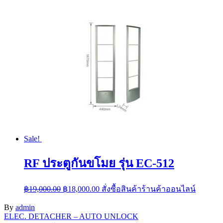
was:
is:
฿25,000.00.
฿22,000.00.
Sale!
RF ประตูกันขโมย รุ่น EC-512
Original
Current
฿
19,000.00
฿
18,000.00
สั่งซื้อสินค้าร้านค้าออนไลน์
price
price
was:
is:
By
admin
฿19,000.00.
฿18,000.00.
Post
ELEC. DETACHER – AUTO UNLOCK